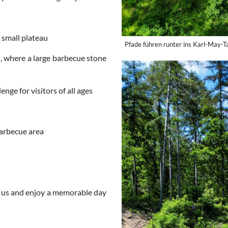
 small plateau
Pfade führen runter ins Karl-May-T
n, where a large barbecue stone
enge for visitors of all ages
barbecue area
t us and enjoy a memorable day