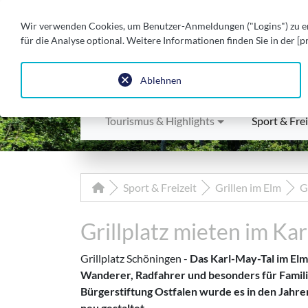
Wir verwenden Cookies, um Benutzer-Anmeldungen ("Logins") zu erl
STADT DER SPEERE
für die Analyse optional. Weitere Informationen finden Sie in der [p
sympathisch. erstaunlich. schö
Ablehnen
Tourismus & Highlights
Sport & Frei
Sport & Freizeit
Grillen im Elm
G
Grillplatz mieten im Ka
Grillplatz Schöningen -
Das Karl-May-Tal im Elm
Wanderer, Radfahrer und besonders für Famili
Bürgerstiftung Ostfalen wurde es in den Jahr
neu gestaltet.