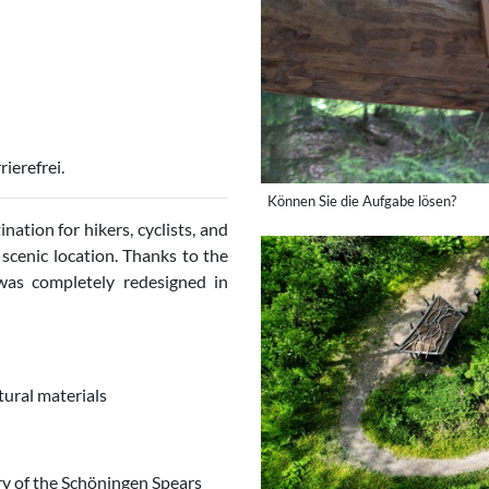
ierefrei.
Können Sie die Aufgabe lösen?
nation for hikers, cyclists, and
e scenic location. Thanks to the
was completely redesigned in
ural materials
ry of the Schöningen Spears