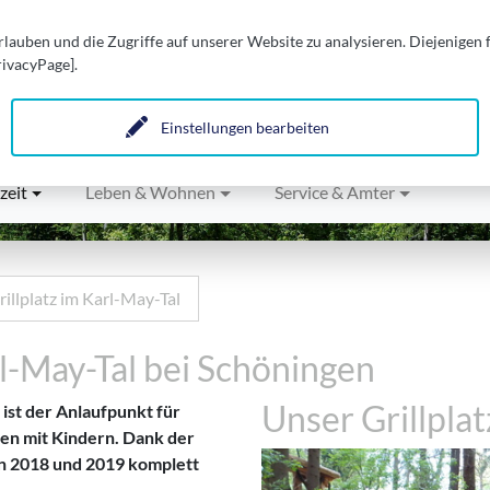
auben und die Zugriffe auf unserer Website zu analysieren. Diejenigen
rivacyPage].
n.
Einstellungen bearbeiten
zeit
Leben & Wohnen
Service & Ämter
rillplatz im Karl-May-Tal
rl-May-Tal bei Schöningen
Unser Grillplat
 ist der Anlaufpunkt für
en mit Kindern. Dank der
en 2018 und 2019 komplett