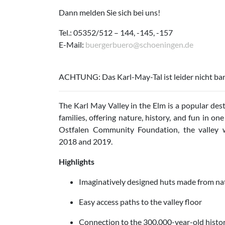
Dann melden Sie sich bei uns!
Tel.: 05352/512 – 144, -145, -157
E-Mail:
buergerbuero@schoeningen.de
ACHTUNG: Das Karl-May-Tal ist leider nicht barr
The Karl May Valley in the Elm is a popular desti
families, offering nature, history, and fun in on
Ostfalen Community Foundation, the valley 
2018 and 2019.
Highlights
Imaginatively designed huts made from nat
Easy access paths to the valley floor
Connection to the 300,000-year-old histo