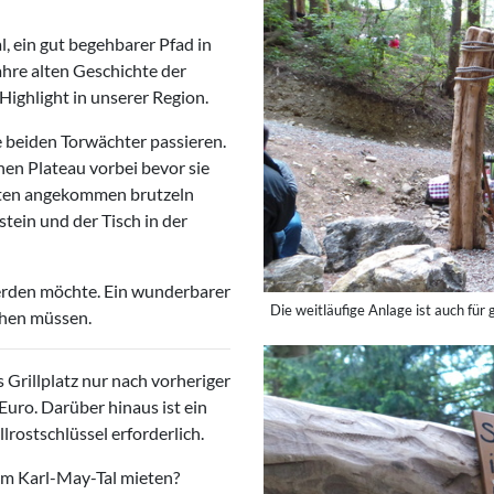
, ein gut begehbarer Pfad in
hre alten Geschichte der
ighlight in unserer Region.
ie beiden Torwächter passieren.
en Plateau vorbei bevor sie
nten angekommen brutzeln
tein und der Tisch in der
 werden möchte. Ein wunderbarer
Die weitläufige Anlage ist auch fü
chen müssen.
 Grillplatz nur nach vorheriger
uro. Darüber hinaus ist ein
rostschlüssel erforderlich.
im Karl-May-Tal mieten?