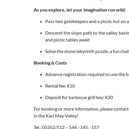
As you explore, let your imagination run wild:
Pass two gatekeepers and a picnic hut on a
Descend the slope path to the valley basi
and picnic tables await
Solve the stone labyrinth puzzle, a fun chall
Booking & Costs
Advance registration required to use the 
Rental fee: €10
Deposit for barbecue grill key: €20
For booking or more information, please contac
in the Karl May Valley!
Tel.: 05352/512 – 144, -145, -157