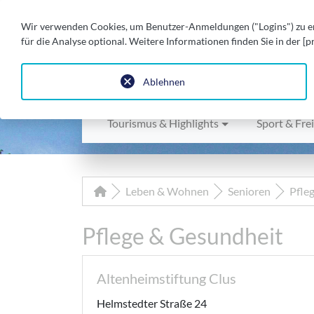
Wir verwenden Cookies, um Benutzer-Anmeldungen ("Logins") zu erl
STADT DER SPEERE
für die Analyse optional. Weitere Informationen finden Sie in der [p
sympathisch. erstaunlich. schö
Ablehnen
Tourismus & Highlights
Sport & Frei
Leben & Wohnen
Senioren
Pfle
Pflege & Gesundheit
Altenheimstiftung Clus
Helmstedter Straße 24